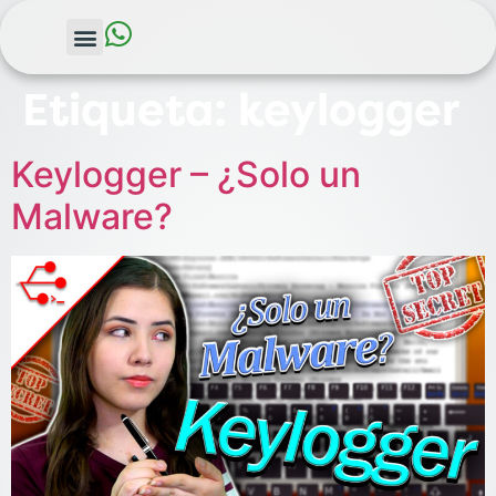
Etiqueta:
keylogger
Keylogger – ¿Solo un
Malware?