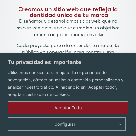
Creamos un sitio web que refleja la
identidad única de tu marca​
Diseñamos y desarrollamos sitios web que no
solo se ven bien, sino que
cumplen un objetivo
:
comunicar, posicionar y convertir.
Cada proyecto parte de entender tu marca, tu
público y tu operación, para construir una
solución digital
útil, clara y escalable
.
Tu privacidad es importante
Utilizamos cookies para mejorar tu experiencia de
navegación, ofrecer anuncios o contenido personalizado y
analizar nuestro tráfico. Al hacer clic en "Aceptar todo",
Muestre su producto de la mejor manera
acepta nuestro uso de cookies.
posible
Contacta con nosotros hoy mismo para obtener una
Aceptar Todo
consulta gratuita y descubrir cómo podemos ayudarte a
construir la página web perfecta para tu empresa.
Configurar
CONTÁCTANOS