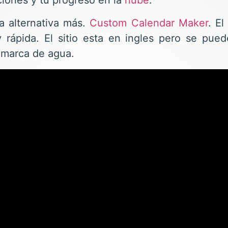
ciones y tu progreso en la
nube
.
a alternativa más.
Custom Calendar Maker
. E
 y rápida. El sitio esta en ingles pero se pu
a marca de agua.